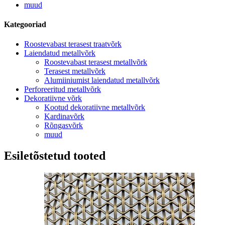
muud
Kategooriad
Roostevabast terasest traatvõrk
Laiendatud metallvõrk
Roostevabast terasest metallvõrk
Terasest metallvõrk
Alumiiniumist laiendatud metallvõrk
Perforeeritud metallvõrk
Dekoratiivne võrk
Kootud dekoratiivne metallvõrk
Kardinavõrk
Rõngasvõrk
muud
Esiletõstetud tooted