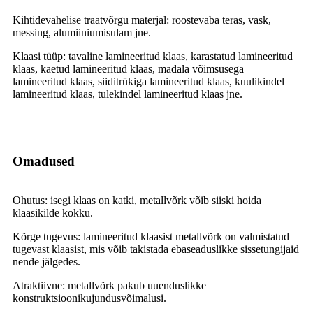
Kihtidevahelise traatvõrgu materjal: roostevaba teras, vask,
messing, alumiiniumisulam jne.
Klaasi tüüp: tavaline lamineeritud klaas, karastatud lamineeritud
klaas, kaetud lamineeritud klaas, madala võimsusega
lamineeritud klaas, siiditrükiga lamineeritud klaas, kuulikindel
lamineeritud klaas, tulekindel lamineeritud klaas jne.
Omadused
Ohutus: isegi klaas on katki, metallvõrk võib siiski hoida
klaasikilde kokku.
Kõrge tugevus: lamineeritud klaasist metallvõrk on valmistatud
tugevast klaasist, mis võib takistada ebaseaduslikke sissetungijaid
nende jälgedes.
Atraktiivne: metallvõrk pakub uuenduslikke
konstruktsioonikujundusvõimalusi.