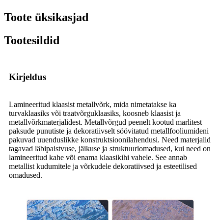
Toote üksikasjad
Tootesildid
Kirjeldus
Lamineeritud klaasist metallvõrk, mida nimetatakse ka
turvaklaasiks või traatvõrguklaasiks, koosneb klaasist ja
metallvõrkmaterjalidest. Metallvõrgud peenelt kootud marlitest
paksude punutiste ja dekoratiivselt söövitatud metallfooliumideni
pakuvad uuenduslikke konstruktsioonilahendusi. Need materjalid
tagavad läbipaistvuse, jäikuse ja struktuuriomadused, kui need on
lamineeritud kahe või enama klaasikihi vahele. See annab
metallist kudumitele ja võrkudele dekoratiivsed ja esteetilised
omadused.