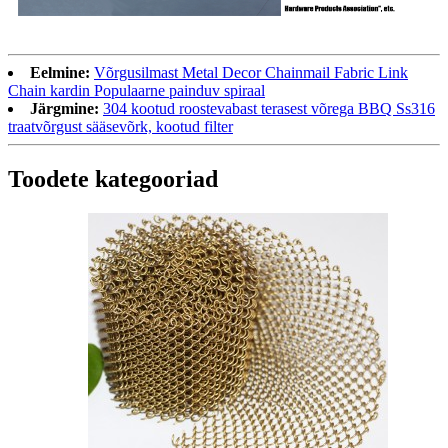
Eelmine:
Võrgusilmast Metal Decor Chainmail Fabric Link
Chain kardin Populaarne painduv spiraal
Järgmine:
304 kootud roostevabast terasest võrega BBQ Ss316
traatvõrgust sääsevõrk, kootud filter
Toodete kategooriad