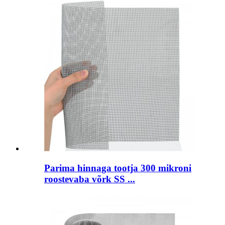
Parima hinnaga tootja 300 mikroni
roostevaba võrk SS ...