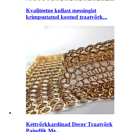
Kvaliteetne kullast messingist
krimpsutatud kootud traatvõrk...
Kettvõrkkardinad Decor Traatvõrk
Paindlik Me...