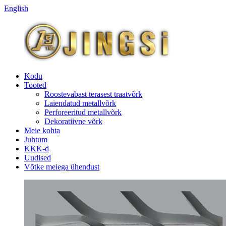
English
Kodu
Tooted
Roostevabast terasest traatvõrk
Laiendatud metallvõrk
Perforeeritud metallvõrk
Dekoratiivne võrk
Meie kohta
Juhtum
KKK-d
Uudised
Võtke meiega ühendust