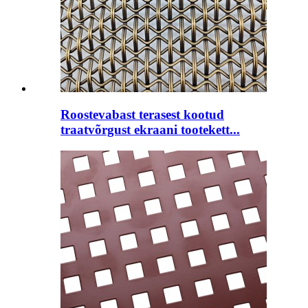
Roostevabast terasest kootud
traatvõrgust ekraani tootekett...