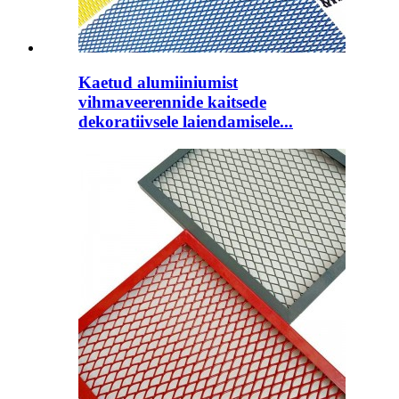
Kaetud alumiiniumist
vihmaveerennide kaitsede
dekoratiivsele laiendamisele...