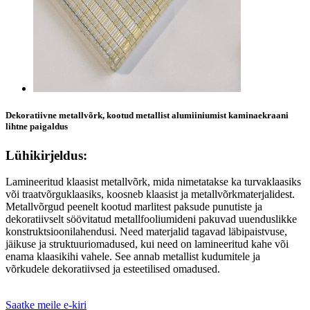
Dekoratiivne metallvõrk, kootud metallist alumiiniumist kaminaekraani
lihtne paigaldus
Lühikirjeldus:
Lamineeritud klaasist metallvõrk, mida nimetatakse ka turvaklaasiks
või traatvõrguklaasiks, koosneb klaasist ja metallvõrkmaterjalidest.
Metallvõrgud peenelt kootud marlitest paksude punutiste ja
dekoratiivselt söövitatud metallfooliumideni pakuvad uuenduslikke
konstruktsioonilahendusi. Need materjalid tagavad läbipaistvuse,
jäikuse ja struktuuriomadused, kui need on lamineeritud kahe või
enama klaasikihi vahele. See annab metallist kudumitele ja
võrkudele dekoratiivsed ja esteetilised omadused.
Saatke meile e-kiri