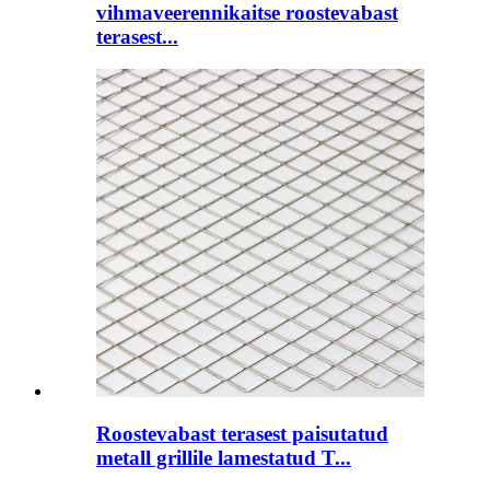
vihmaveerennikaitse roostevabast
terasest...
Roostevabast terasest paisutatud
metall grillile lamestatud T...