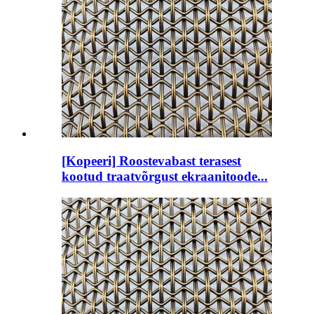
[Kopeeri] Roostevabast terasest
kootud traatvõrgust ekraanitoode...