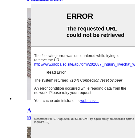
Arhitektuurne kootud traatvõrk
roostevabast terasest M...