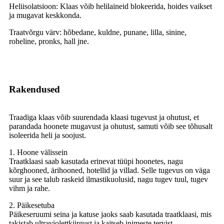
Heliisolatsioon: Klaas võib helilaineid blokeerida, hoides vaikset
ja mugavat keskkonda.
Traatvõrgu värv: hõbedane, kuldne, punane, lilla, sinine,
roheline, pronks, hall jne.
Rakendused
Traadiga klaas võib suurendada klaasi tugevust ja ohutust, et
parandada hoonete mugavust ja ohutust, samuti võib see tõhusalt
isoleerida heli ja soojust.
1. Hoone välissein
Traatklaasi saab kasutada erinevat tüüpi hoonetes, nagu
kõrghooned, ärihooned, hotellid ja villad. Selle tugevus on väga
suur ja see talub raskeid ilmastikuolusid, nagu tugev tuul, tugev
vihm ja rahe.
2. Päikesetuba
Päikeseruumi seina ja katuse jaoks saab kasutada traatklaasi, mis
takistab ultraviolettkiirgust ja kaitseb inimeste tervist.