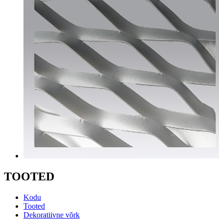
TOOTED
Kodu
Tooted
Dekoratiivne võrk