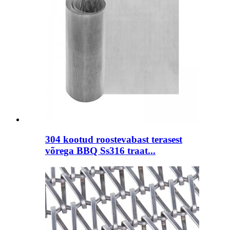
304 kootud roostevabast terasest
võrega BBQ Ss316 traat...